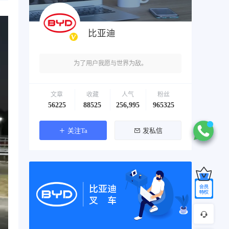
比亚迪
为了用户我愿与世界为敌。
文章
收藏
人气
粉丝
56225
88525
256,995
965325
关注Ta
发私信