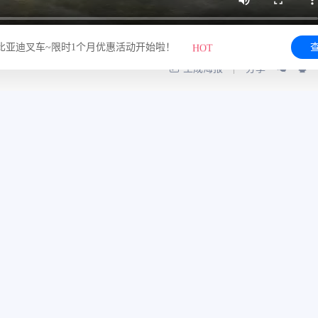
HOT
亚迪叉车~限时1个月优惠活动开始啦！
亚迪叉车
是什么颜色？
生成海报
分享
、上档次，沉稳、宁静、有智慧的蓝！
不过……也有例外。
biulingbiuling”亮闪闪的黄。