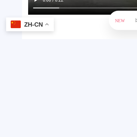
NEW
比
ZH-CN
比
比亚迪
当然是高端、大气
视频中的这辆就是“