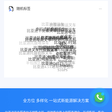
随机标签
步行式托盘搬运车
比亚迪托盘搬运车
比亚迪平衡重叉车
比亚迪电动
托盘车
锂电
比亚迪搬运机器人
比亚迪托盘式搬运机器人
比亚迪托盘式机
比亚迪堆高叉车
搬运
比亚迪2.0T站
器人
比亚迪托盘堆垛车
车
比亚迪堆垛叉车价格
比亚迪堆垛叉车
驾式牵引车
比亚迪站
比亚迪3.0T座驾式
比亚迪叉车托盘搬运车
驾式牵引
比亚迪3吨
牵引车
比亚迪托盘前移叉车
比亚迪25T牵引车
车
电动AGV叉车
牵引车
比亚迪
比亚迪2吨搬运车
Stand-on
堆垛车
比亚迪Q45TS
半包围式托盘搬运车
比亚迪
forklift
BYD forklift
比亚迪4.5T站驾式牵引车
比亚迪仓储叉车
P30S
S16PS
全方位 多样化 一站式新能源解决方案