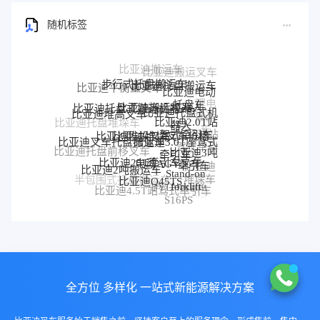
随机标签
步行式托盘搬运车
比亚迪托盘搬运车
比亚迪平衡重叉车
比亚迪电动
锂电
托盘车
比亚迪搬运机器人
比亚迪托盘式搬运机器人
比亚迪托盘式机
比亚迪堆高叉车
搬运
比亚迪2.0T站
器人
比亚迪托盘堆垛车
车
比亚迪堆垛叉车价格
驾式牵引车
比亚迪堆垛叉车
比亚迪站
比亚迪3.0T座驾式
比亚迪叉车托盘搬运车
驾式牵引
比亚迪3吨
比亚迪托盘前移叉车
牵引车
车
比亚迪25T牵引车
电动AGV叉车
牵引车
比亚迪
比亚迪2吨搬运车
Stand-on
堆垛车
比亚迪Q45TS
半包围式托盘搬运车
比亚迪
forklift
BYD forklift
比亚迪4.5T站驾式牵引车
比亚迪仓储叉车
P30S
S16PS
全方位 多样化 一站式新能源解决方案