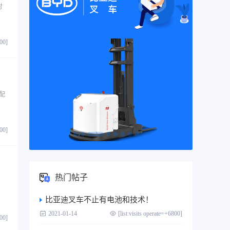
时
800]
配
800]
热门帖子
比亚迪叉车不止有电池和技术！
2021-01-14
[list:visits operate=+6800]
800]