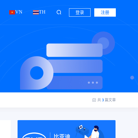
VN
TH
登录
注册
共
3
篇文章