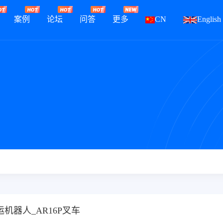
案例
论坛
问答
更多
CN
English
机器人_AR16P叉车