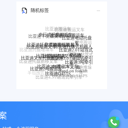
随机标签
步行式托盘搬运车
比亚迪托盘搬运车
比亚迪平衡重叉车
比亚迪电动托盘
比亚迪搬运机器人
比亚迪托盘式搬运机器人
车
比亚迪托盘式机器人
比亚迪堆高叉车
比亚迪2.0T站驾式
比亚迪托盘堆垛车
比亚迪堆垛叉车价格
比亚迪堆垛叉车
牵引车
比亚迪3.0T座驾式牵引
比亚迪站驾式
比亚迪叉车托盘搬运车
车
牵引车
比亚迪3吨牵引
比亚迪托盘前移叉车
比亚迪25T牵引车
比亚迪牵
电动AGV叉车
车
比亚迪2吨搬运车
比亚迪堆垛
引车
比亚迪前移叉车
Stand-on forklift
比亚迪Q45TS
车
半包围式托盘搬运车
比亚迪P30S
BYD forklift S16PS
比亚迪4.5T站驾式牵引车
比亚迪仓储叉车
比亚迪站驾式托盘搬运车
案