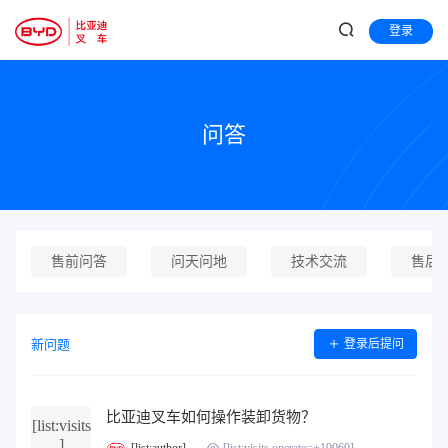
登录
问答
售前问答
问天问地
技术交流
售后
新问题
登录后提问
比亚迪叉车如何操作装卸货物？
[list:visits
]
[list:author]