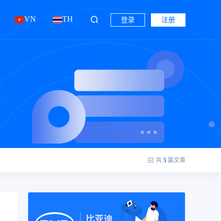
VN
TH
登录
注册
共
5
篇文章