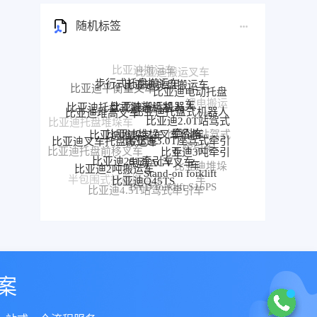
随机标签
步行式托盘搬运车
比亚迪托盘搬运车
比亚迪平衡重叉车
比亚迪电动托盘
比亚迪搬运机器人
比亚迪托盘式搬运机器人
车
比亚迪托盘式机器人
比亚迪堆高叉车
比亚迪2.0T站驾式
比亚迪托盘堆垛车
比亚迪堆垛叉车价格
比亚迪堆垛叉车
牵引车
比亚迪3.0T座驾式牵引
比亚迪站驾式
比亚迪叉车托盘搬运车
车
牵引车
比亚迪3吨牵引
比亚迪托盘前移叉车
比亚迪25T牵引车
电动AGV叉车
车
比亚迪2吨搬运车
比亚迪堆垛
比亚迪前移叉车
Stand-on forklift
比亚迪Q45TS
车
半包围式托盘搬运车
比亚迪P30S
BYD forklift S16PS
比亚迪4.5T站驾式牵引车
比亚迪仓储叉车
比亚迪站驾式托盘搬运车
案