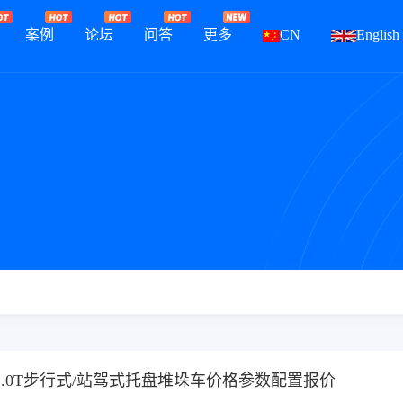
案例
论坛
问答
更多
CN
English
_2.0T步行式/站驾式托盘堆垛车价格参数配置报价