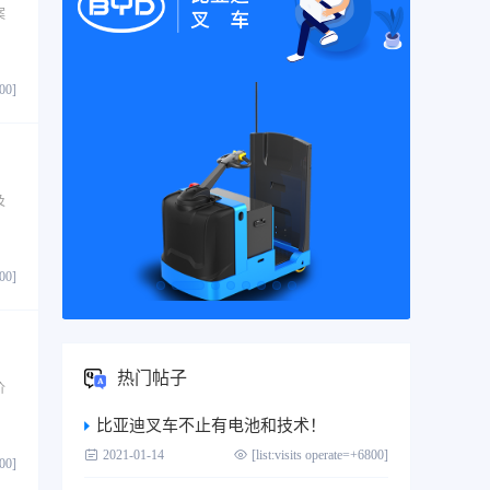
案
800]
及
800]
热门帖子
价
比亚迪叉车不止有电池和技术！
2021-01-14
[list:visits operate=+6800]
800]