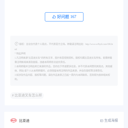
好问题
167
版权：言论仅代表个人观点，不代表官方立场。转载请注明出处：http://www.wfbyd.com/166.ht
ml
* 特此声明
1.凡注明来源"比亚迪叉车”的所有文字、图片和音视频资料，版权均属比亚迪叉车所有。若需转载
需注明新闻来源及链接，违者本网将依法追究责任。
2.本网转载并注明自其它来源的作品，目的在于传递更多信息，并不代表本网赞同其观点。其他媒
体、网站 或个人从本网转载时，必须保留本网注明的作品来源，并自负版权等法律责任。
3.如涉及作品内容、版权等问题，请在作品发表之日起一周内与本网联系，否则视为放弃相关权
利。
# 比亚迪叉车怎么样
生成海报
比亚迪