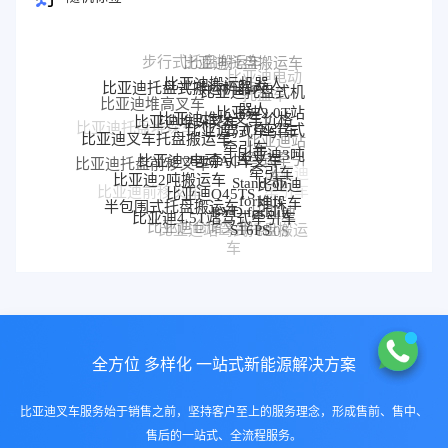
比亚迪搬运机器人
比亚迪托盘式搬运机器人
比亚迪托盘式机
比亚迪堆垛叉车价格
器人
比亚迪堆高叉车
比亚迪堆垛叉车
比亚迪2.0T站
比亚迪3.0T座驾式
驾式牵引车
比亚迪叉车托盘搬运车
牵引车
比亚迪托盘堆垛车
电动AGV叉车
比亚迪25T牵引车
比亚迪3吨
比亚迪站
牵引车
驾式牵引
比亚迪托盘前移叉车
Stand-on
比亚迪2吨搬运车
比亚迪Q45TS
车
比亚迪
比亚迪
forklift
比亚迪前移叉车
堆垛车
牵引车
BYD forklift
半包围式托盘搬运车
比亚迪4.5T站驾式牵引车
比亚迪
比亚迪2.0T
S16PS
比亚迪前移车
比亚迪仓储叉车
P30S
比亚迪站驾式托盘搬运
牵引车
比亚迪3T托盘搬运
比亚迪电动搬运车
车
车
全方位 多样化 一站式新能源解决方案
比亚迪叉车服务始于销售之前，坚持客户至上的服务理念，形成售前、售中、
售后的一站式、全流程服务。