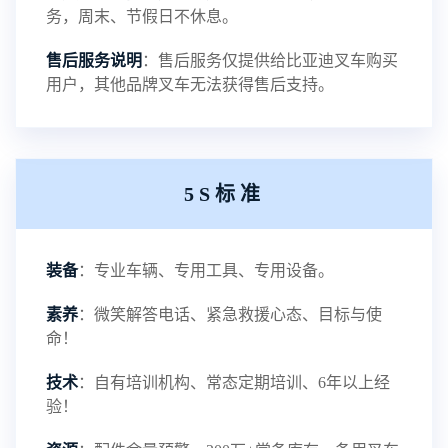
磷酸铁锂电池介绍
务，周末、节假日不休息。
NEW
售后服务说明
：售后服务仅提供给比亚迪叉车购买
用户，其他品牌叉车无法获得售后支持。
铅酸蓄电池叉车-叉车百科
NEW
5S标准
电瓶叉车-叉车百科
NEW
装备
：专业车辆、专用工具、专用设备。
电动叉车-叉车百科
NEW
素养
：微笑解答电话、紧急救援心态、目标与使
命！
技术
：自有培训机构、常态定期培训、6年以上经
验！