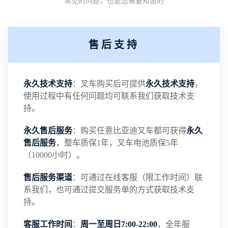
常见的问题，也是您需要知道的
的稳定性能，但会改变电池的化学介质导致电池发
热，降低电池的寿命。而磷酸铁锂电池工作电压高
售后支持
达3.2V，与铅酸电池的工作电压2.1V相比，电池更
具稳定性。2、比能量大。比能量是指电池单位质量
永久技术支持
：叉车购买后可提供
永久技术支持
，
使用过程中有任何问题均可联系我们获取技术支
或单位体积所能输出的电能，磷酸铁锂电池的质量
持。
永久售后服务
：购买任意比亚迪叉车都可获得
永久
比能量为120Wh/kg，；而体积比能量为200Wh/L，
售后服务
，整车质保1年，叉车电池质保5年
（10000小时）。
两种比能量都差不多是铅酸电池的3倍左右。从这也
售后服务渠道
：可通过在线客服（限工作时间）联
···
系我们，也可通过提交服务单的方式获取技术支
持。
客服工作时间
：
周一至周日7:00-22:00
，全年服