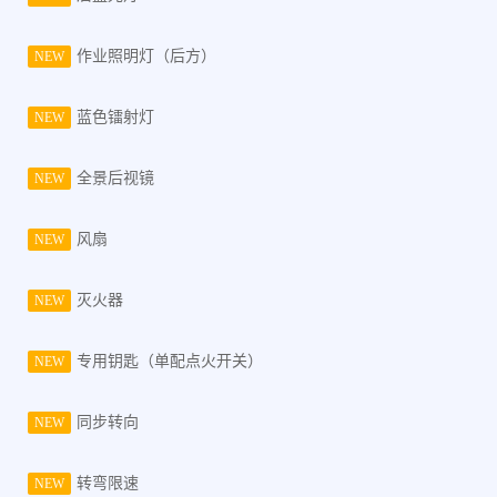
作业照明灯（后方）
NEW
蓝色镭射灯
NEW
全景后视镜
NEW
风扇
NEW
灭火器
NEW
专用钥匙（单配点火开关）
NEW
同步转向
NEW
转弯限速
NEW